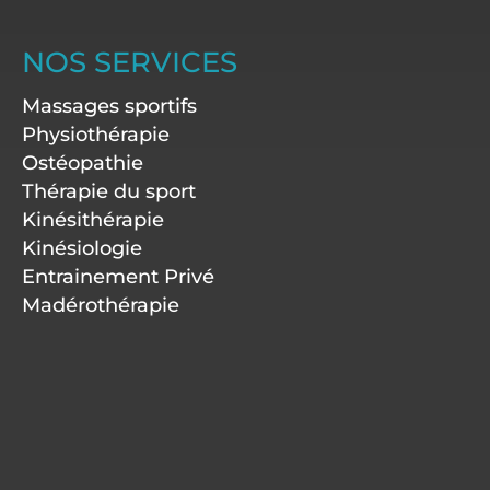
s
n
c
u
t
k
e
t
a
e
b
u
NOS SERVICES
g
d
o
b
r
i
o
e
Massages sportifs
a
n
k
m
-
Physiothérapie
f
Ostéopathie
Thérapie du sport
Kinésithérapie
Kinésiologie
Entrainement Privé
Madérothérapie