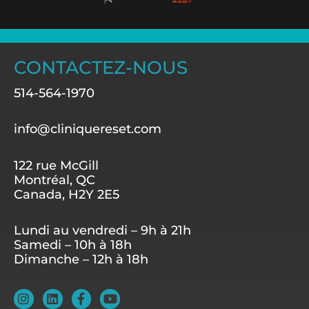
CONTACTEZ-NOUS
514-564-1970
info@cliniquereset.com
122 rue McGill
Montréal, QC
Canada, H2Y 2E5
Lundi au vendredi – 9h à 21h
Samedi – 10h à 18h
Dimanche – 12h à 18h
I
L
F
Y
n
i
a
o