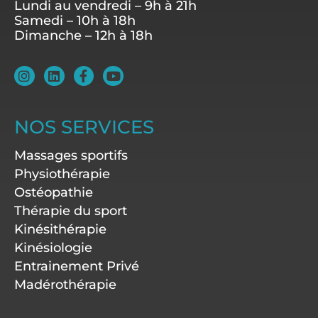
Lundi au vendredi – 9h à 21h
Samedi – 10h à 18h
Dimanche – 12h à 18h
I
L
F
Y
n
i
a
o
s
n
c
u
t
k
e
t
a
e
b
u
NOS SERVICES
g
d
o
b
r
i
o
e
Massages sportifs
a
n
k
m
-
Physiothérapie
f
Ostéopathie
Thérapie du sport
Kinésithérapie
Kinésiologie
Entrainement Privé
Madérothérapie