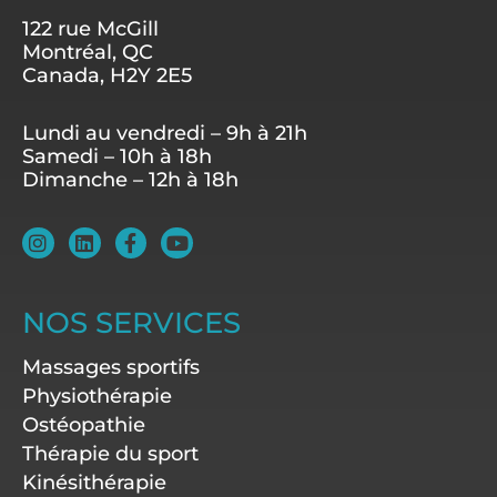
122 rue McGill
Montréal, QC
Canada, H2Y 2E5
Lundi au vendredi – 9h à 21h
Samedi – 10h à 18h
Dimanche – 12h à 18h
I
L
F
Y
n
i
a
o
s
n
c
u
t
k
e
t
a
e
b
u
NOS SERVICES
g
d
o
b
r
i
o
e
Massages sportifs
a
n
k
m
-
Physiothérapie
f
Ostéopathie
Thérapie du sport
Kinésithérapie