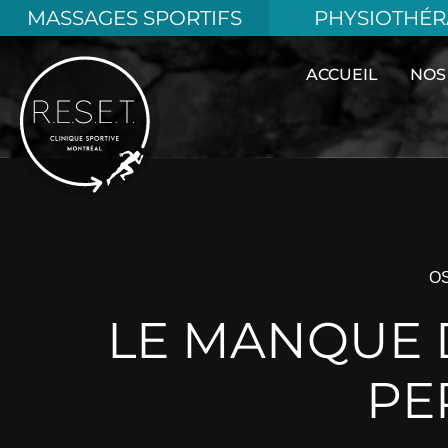
Aller
MASSAGES SPORTIFS
PHYSIOTHÉR
au
contenu
ACCUEIL
NOS
O
LE MANQUE D
PE