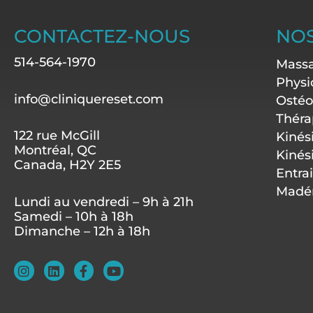
CONTACTEZ-NOUS
NOS
514-564-1970
Massa
Physi
info@cliniquereset.com
Ostéo
Théra
122 rue McGill
Kinés
Montréal, QC
Kinés
Canada, H2Y 2E5
Entra
Madér
Lundi au vendredi – 9h à 21h
Samedi – 10h à 18h
Dimanche – 12h à 18h
I
L
F
Y
n
i
a
o
s
n
c
u
t
k
e
t