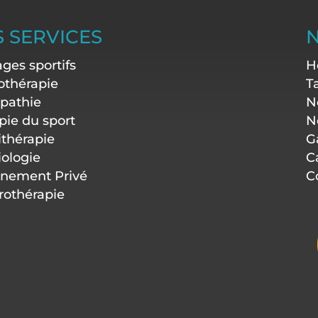
 SERVICES
N
ges sportifs
H
othérapie
Ta
pathie
N
pie du sport
N
ithérapie
G
iologie
C
inement Privé
C
othérapie