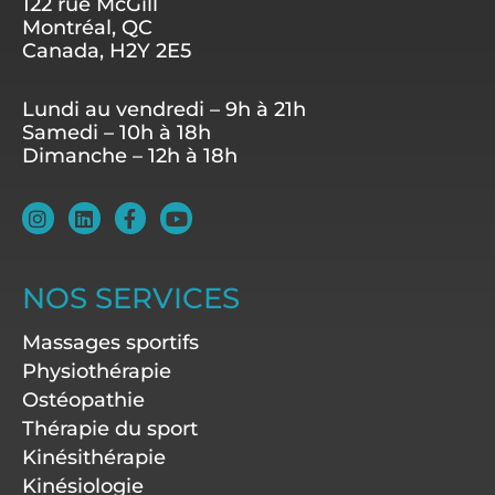
122 rue McGill
Montréal, QC
Canada, H2Y 2E5
Lundi au vendredi – 9h à 21h
Samedi – 10h à 18h
Dimanche – 12h à 18h
I
L
F
Y
n
i
a
o
s
n
c
u
t
k
e
t
a
e
b
u
NOS SERVICES
g
d
o
b
r
i
o
e
Massages sportifs
a
n
k
m
-
Physiothérapie
f
Ostéopathie
Thérapie du sport
Kinésithérapie
Kinésiologie