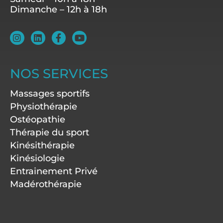
Dimanche – 12h à 18h
I
L
F
Y
n
i
a
o
s
n
c
u
t
k
e
t
a
e
b
u
NOS SERVICES
g
d
o
b
r
i
o
e
Massages sportifs
a
n
k
m
-
Physiothérapie
f
Ostéopathie
Thérapie du sport
Kinésithérapie
Kinésiologie
Entrainement Privé
Madérothérapie