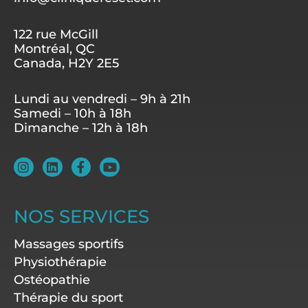
122 rue McGill
Montréal, QC
Canada, H2Y 2E5
Lundi au vendredi – 9h à 21h
Samedi – 10h à 18h
Dimanche – 12h à 18h
I
L
F
Y
n
i
a
o
s
n
c
u
t
k
e
t
a
e
b
u
NOS SERVICES
g
d
o
b
r
i
o
e
Massages sportifs
a
n
k
m
-
Physiothérapie
f
Ostéopathie
Thérapie du sport