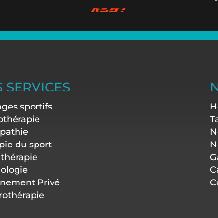
 SERVICES
N
ges sportifs
H
othérapie
Ta
pathie
N
pie du sport
N
ithérapie
G
iologie
C
inement Privé
C
othérapie