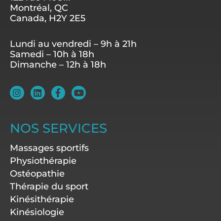
Montréal, QC
Canada, H2Y 2E5
Lundi au vendredi – 9h à 21h
Samedi – 10h à 18h
Dimanche – 12h à 18h
I
L
F
Y
n
i
a
o
s
n
c
u
t
k
e
t
a
e
b
u
NOS SERVICES
g
d
o
b
r
i
o
e
Massages sportifs
a
n
k
m
-
Physiothérapie
f
Ostéopathie
Thérapie du sport
Kinésithérapie
Kinésiologie