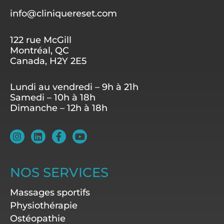
info@cliniquereset.com
122 rue McGill
Montréal, QC
Canada, H2Y 2E5
Lundi au vendredi – 9h à 21h
Samedi – 10h à 18h
Dimanche – 12h à 18h
I
L
F
Y
n
i
a
o
s
n
c
u
t
k
e
t
a
e
b
u
NOS SERVICES
g
d
o
b
r
i
o
e
Massages sportifs
a
n
k
m
-
Physiothérapie
f
Ostéopathie