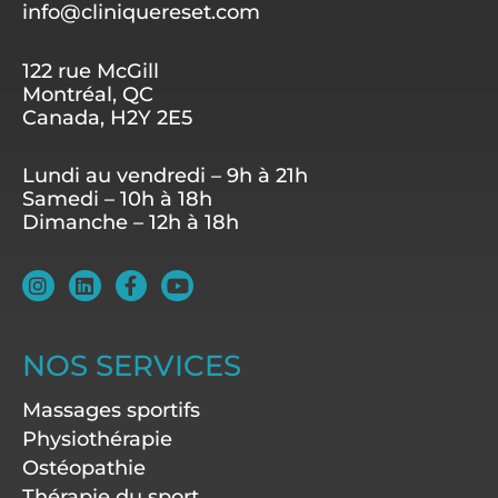
info@cliniquereset.com
122 rue McGill
Montréal, QC
Canada, H2Y 2E5
Lundi au vendredi – 9h à 21h
Samedi – 10h à 18h
Dimanche – 12h à 18h
I
L
F
Y
n
i
a
o
s
n
c
u
t
k
e
t
a
e
b
u
NOS SERVICES
g
d
o
b
r
i
o
e
Massages sportifs
a
n
k
m
-
Physiothérapie
f
Ostéopathie
Thérapie du sport