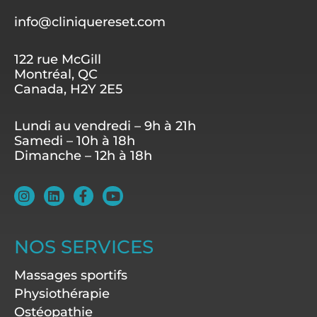
info@cliniquereset.com
122 rue McGill
Montréal, QC
Canada, H2Y 2E5
Lundi au vendredi – 9h à 21h
Samedi – 10h à 18h
Dimanche – 12h à 18h
I
L
F
Y
n
i
a
o
s
n
c
u
t
k
e
t
a
e
b
u
NOS SERVICES
g
d
o
b
r
i
o
e
Massages sportifs
a
n
k
m
-
Physiothérapie
f
Ostéopathie