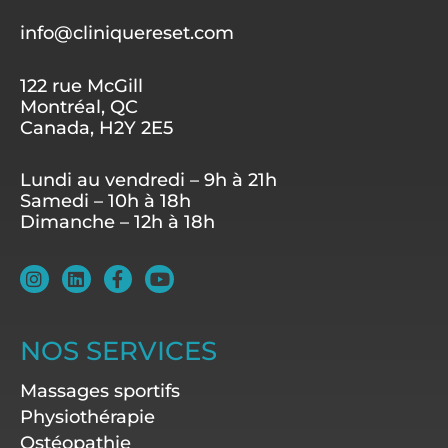
info@cliniquereset.com
122 rue McGill
Montréal, QC
Canada, H2Y 2E5
Lundi au vendredi – 9h à 21h
Samedi – 10h à 18h
Dimanche – 12h à 18h
I
L
F
Y
n
i
a
o
s
n
c
u
t
k
e
t
a
e
b
u
NOS SERVICES
g
d
o
b
r
i
o
e
Massages sportifs
a
n
k
m
-
Physiothérapie
f
Ostéopathie