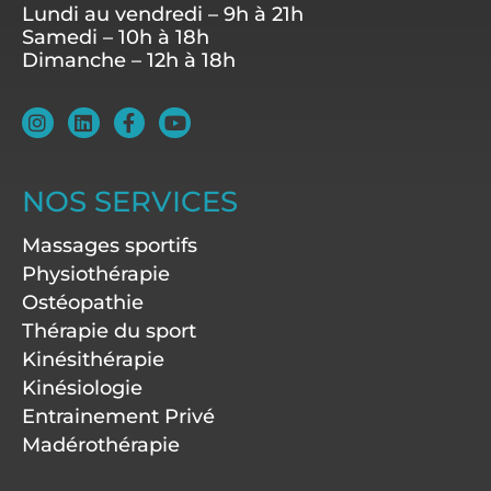
Lundi au vendredi – 9h à 21h
Samedi – 10h à 18h
Dimanche – 12h à 18h
I
L
F
Y
n
i
a
o
s
n
c
u
t
k
e
t
a
e
b
u
NOS SERVICES
g
d
o
b
r
i
o
e
Massages sportifs
a
n
k
m
-
Physiothérapie
f
Ostéopathie
Thérapie du sport
Kinésithérapie
Kinésiologie
Entrainement Privé
Madérothérapie